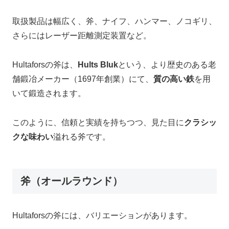
取扱製品は幅広く、斧、ナイフ、ハンマー、ノコギリ、
さらにはレーザー距離測定装置など。
Hultaforsの斧は、
Hults Bluk
という、より歴史のある老
舗鍛冶メーカー（1697年創業）にて、
質の高い鉄
を用
いて鍛造されます。
このように、信頼と実績を持ちつつ、見た目に
クラシッ
クな味わい
溢れる斧です。
斧（オールラウンド）
Hultaforsの斧には、バリエーションがあります。