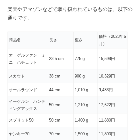
楽天やアマゾンなどで取り扱われているものは、以下の
通りです。
価格（2023年6
商品名
長さ
重さ
月）
オーゲルファン ミ
23.5 cm
775 g
15,598円
ニ ハチェット
スカウト
38 cm
900 g
10,329円
オールラウンド
44 cm
1,010 g
9,433円
イーケルン ハンテ
50 cm
1,210 g
17,522円
ィングアックス
スプリット50
50 cm
1,400 g
11,880円
ヤンキー70
70 cm
1,500 g
11,800円